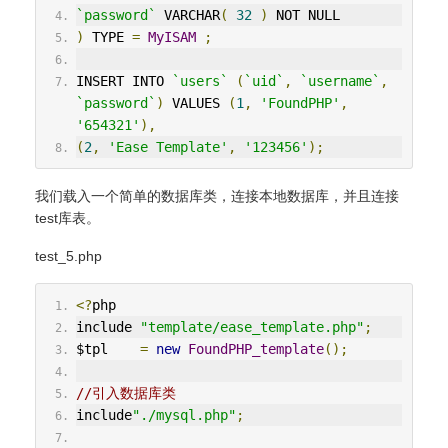
`password`
 VARCHAR
(
32
)
 NOT NULL
)
 TYPE 
=
MyISAM
;
INSERT INTO 
`users`
(
`uid`
,
`username`
,
`password`
)
 VALUES 
(
1
,
'FoundPHP'
,
'654321'
),
(
2
,
'Ease Template'
,
'123456'
);
我们载入一个简单的数据库类，连接本地数据库，并且连接
test库表。
test_5.php
<?
php
include 
"template/ease_template.php"
;
$tpl    
=
new
FoundPHP_template
();
//引入数据库类
include
"./mysql.php"
;