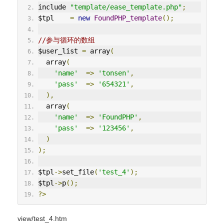
include 
"template/ease_template.php"
;
$tpl    
=
new
FoundPHP_template
();
//参与循环的数组
$user_list 
=
 array
(
  array
(
'name'
=>
'tonsen'
,
'pass'
=>
'654321'
,
),
  array
(
'name'
=>
'FoundPHP'
,
'pass'
=>
'123456'
,
)
);
$tpl
->
set_file
(
'test_4'
);
$tpl
->
p
();
?>
view/test_4.htm