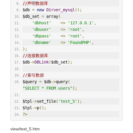
//声明数据库
$db 
=
new
Dirver_mysql
();
$db_set 
=
 array
(
'dbhost'
=>
'127.0.0.1'
,
'dbuser'
=>
'root'
,
'dbpass'
=>
'root'
,
'dbname'
=>
'FoundPHP'
,
);
//连接数据库
$db
->
DBLink
(
$db_set
);
//索引数据
$query 
=
 $db
->
query
(
"SELECT * FROM users"
);
$tpl
->
set_file
(
'test_5'
);
$tpl
->
p
();
?>
view/test_5.htm