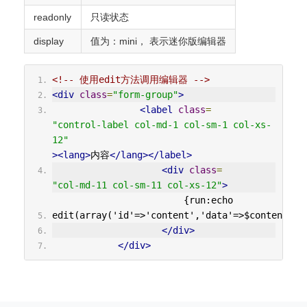
readonly
只读状态
display
值为：mini， 表示迷你版编辑器
<!-- 使用edit方法调用编辑器 -->
<div
class
=
"form-group"
>
<label
class
=
"control-label col-md-1 col-sm-1 col-xs-
12"
><lang>
内容
</lang></label>
<div
class
=
"col-md-11 col-sm-11 col-xs-12"
>
                        {run:echo 
edit(array('id'=>'content','data'=>$content));
</div>
</div>