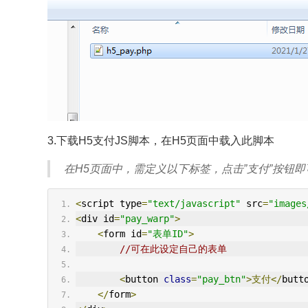
3.下载H5支付JS脚本，在H5页面中载入此脚本
在H5页面中，需定义以下标签，点击”支付”按钮
<
script type
=
"text/javascript"
 src
=
"images
<
div id
=
"pay_warp"
>
<
form id
=
"表单ID"
>
//可在此设定自己的表单
<
button 
class
=
"pay_btn"
>支付</
butt
</
form
>