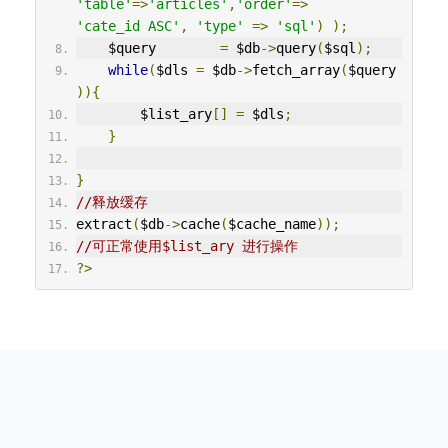
'table'
=>
'articles'
,
'order'
=>
'cate_id ASC'
,
'type'
=>
'sql'
)
);
    $query        
=
 $db
->
query
(
$sql
);
while
(
$dls 
=
 $db
->
fetch_array
(
$query
)){
        $list_ary
[]
=
 $dls
;
}
}
//释放缓存
extract
(
$db
->
cache
(
$cache_name
));
//可正常使用$list_ary 进行操作
?>