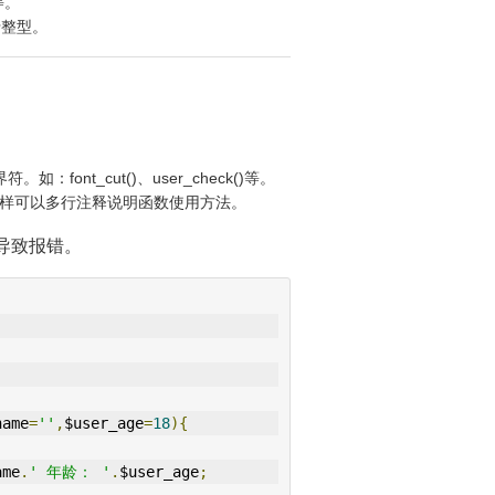
等。
于整型。
nt_cut()、user_check()等。
样可以多行注释说明函数使用方法。
导致报错。
name
=
''
,
$user_age
=
18
){
ame
.
' 年龄： '
.
$user_age
;