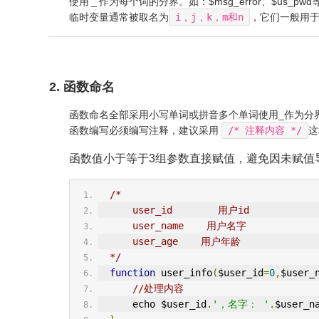
使用’_’作为每个词的分界。如：$msg_error、$us_pwd
临时变量通常被取名为
i，j，k，m和n
，它们一般用
2. 函数命名
函数命名全部采用小写单词或拼音多个单词使用_作为分界符。如：fo
函数编写必须编写注释，建议采用
/* 注释内容 */
这
函数值小于等于3组参数直接赋值，避免因未赋值
/*
      user_id        用户id
      user_name    用户名字
      user_age    用户年龄
  */
function
 user_info
(
$user_id
=
0
,
$user_
//处理内容
      echo $user_id
.
'，名字： '
.
$user_n