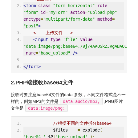
<form
class
=
"form-horizontal"
role
=
"form"
id
=
"myForm"
action
=
"upload.php"
enctype
=
"multipart/form-data"
method
=
"post"
>
<!-- 上传文件 -->
<input
type
=
'file'
value
=
"data:image/png;base64,/9j/4AAQSkZJRgABAQEAYAB
name
=
"base_upload"
/>
</form>
2.PHP端接收base64文件
接收时要注意base64文件的data:参数，不同文件格式是不一
样的，例如MP3的文件是
data:audio/mp3;
,PNG图片
文件是
data:image/png;
//根据不同的文件拆分base64
            $files    
=
 explode
(
'base64,'
,
$P
[
'base_upload'
]);