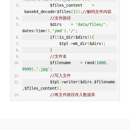
            $files_content    
=
 base64_decode
(
$files
[
1
]);
//解码文件内容
//文件路径
            $dirs    
=
'data/files/'
.
dates
(
time
(),
'ymd'
).
'/'
;
if
(!
is_dir
(
$dirs
)){
                $tpl
->
mk_dir
(
$dirs
);
}
//文件名
            $filename    
=
 rand
(
1000
,
9999
).
'.jpg'
;
//写入文件
            $tpl
->
writer
(
$dirs
.
$filename
,
$files_content
);
//将文件路径存入数据库