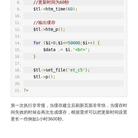
//更新时间为60秒
    $tl
->
htm_time
(
60
);
//输出缓存
    $tl
->
htm_p
();
for
(
$i
=
0
;
$i
<=
50000
;
$i
++)
{
        $data 
.=
 $i
.
'<br>'
;
}
    $tl
->
set_file
(
'et_c5'
);
    $tl
->
p
();
?>
第一次执行非常慢，当缓存建立后刷新页面非常快，当缓存时
间失效的时候会再次生成缓存，根据需求可以把更新时间设置
更长一些例如1小时3600秒。